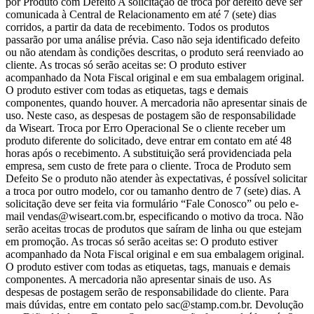
por Produto com Defeito A solicitação de troca por defeito deve ser
comunicada à Central de Relacionamento em até 7 (sete) dias
corridos, a partir da data de recebimento. Todos os produtos
passarão por uma análise prévia. Caso não seja identificado defeito
ou não atendam às condições descritas, o produto será reenviado ao
cliente. As trocas só serão aceitas se: O produto estiver
acompanhado da Nota Fiscal original e em sua embalagem original.
O produto estiver com todas as etiquetas, tags e demais
componentes, quando houver. A mercadoria não apresentar sinais de
uso. Neste caso, as despesas de postagem são de responsabilidade
da Wiseart. Troca por Erro Operacional Se o cliente receber um
produto diferente do solicitado, deve entrar em contato em até 48
horas após o recebimento. A substituição será providenciada pela
empresa, sem custo de frete para o cliente. Troca de Produto sem
Defeito Se o produto não atender às expectativas, é possível solicitar
a troca por outro modelo, cor ou tamanho dentro de 7 (sete) dias. A
solicitação deve ser feita via formulário “Fale Conosco” ou pelo e-
mail vendas@wiseart.com.br, especificando o motivo da troca. Não
serão aceitas trocas de produtos que saíram de linha ou que estejam
em promoção. As trocas só serão aceitas se: O produto estiver
acompanhado da Nota Fiscal original e em sua embalagem original.
O produto estiver com todas as etiquetas, tags, manuais e demais
componentes. A mercadoria não apresentar sinais de uso. As
despesas de postagem serão de responsabilidade do cliente. Para
mais dúvidas, entre em contato pelo sac@stamp.com.br. Devolução