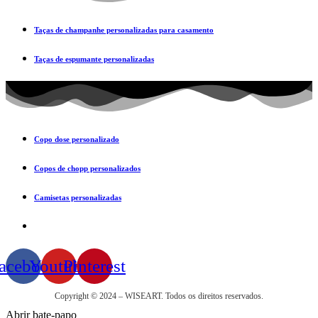
Taças de champanhe personalizadas para casamento
Taças de espumante personalizadas
Copo dose personalizado
Copos de chopp personalizados
Camisetas personalizadas
acebook
Youtube
Pinterest
Copyright © 2024 – WISEART. Todos os direitos reservados.
Abrir bate-papo