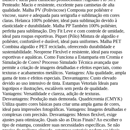
Penteado: Macio e resistente, excelente para camisetas de alta
qualidade. Malha PV (Poliviscose) Composta por poliéster e
viscose, suave e adequada para serigrafia e sublimação em cores
claras. Helanca 100% poliéster, ideal para sublimação devido à
elasticidade e durabilidade. Malha PP Também 100% poliéster,
perfeita para sublimação. Dry Fit Leve e com controle de umidade,
ideal para roupas esportivas. Piquet (Pólo) Mistura de algodão e
poliéster, confortável e durável, ideal para uniformes. Malha PET
Combina algodão e PET reciclado, oferecendo durabilidade e
sustentabilidade. Neoprene Flexível e resistente, ideal para roupas
esportivas e aquáticas. Como Funciona a Estamparia em Cromia e
Simulação de Cores? Processo Simulado Técnica avançada que
permite a criação de imagens detalhadas e efeitos especiais, como
texturas e acabamentos metálicos. Vantagens: Alta qualidade, ampla
gama de tons e efeitos especiais. Desvantagens: Custo elevado
devido ao uso intensivo de tinta. Estampas Vetoriais Ideais para
logotipos e ilustrações, escaláveis sem perda de qualidade.
Vantagens: Versatilidade e clareza, adição de texturas.
Desvantagens: Produção mais demorada. Quadricromia (CMYK)
Utiliza quatro cores básicas para criar uma ampla gama de cores,
ideal para impressões fotográficas. Vantagens: Imagens detalhadas e
complexas com precisão. Desvantagens: Menos flexível, exige
ajustes para otimização. Quais são as Dicas Finais? Ao escolher o
tipo de estampa, considere suas necessidades específicas. Se não