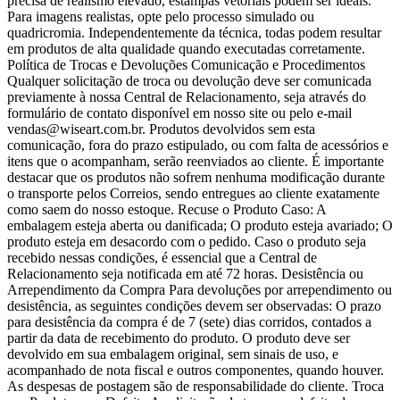
precisa de realismo elevado, estampas vetoriais podem ser ideais.
Para imagens realistas, opte pelo processo simulado ou
quadricromia. Independentemente da técnica, todas podem resultar
em produtos de alta qualidade quando executadas corretamente.
Política de Trocas e Devoluções Comunicação e Procedimentos
Qualquer solicitação de troca ou devolução deve ser comunicada
previamente à nossa Central de Relacionamento, seja através do
formulário de contato disponível em nosso site ou pelo e-mail
vendas@wiseart.com.br. Produtos devolvidos sem esta
comunicação, fora do prazo estipulado, ou com falta de acessórios e
itens que o acompanham, serão reenviados ao cliente. É importante
destacar que os produtos não sofrem nenhuma modificação durante
o transporte pelos Correios, sendo entregues ao cliente exatamente
como saem do nosso estoque. Recuse o Produto Caso: A
embalagem esteja aberta ou danificada; O produto esteja avariado; O
produto esteja em desacordo com o pedido. Caso o produto seja
recebido nessas condições, é essencial que a Central de
Relacionamento seja notificada em até 72 horas. Desistência ou
Arrependimento da Compra Para devoluções por arrependimento ou
desistência, as seguintes condições devem ser observadas: O prazo
para desistência da compra é de 7 (sete) dias corridos, contados a
partir da data de recebimento do produto. O produto deve ser
devolvido em sua embalagem original, sem sinais de uso, e
acompanhado de nota fiscal e outros componentes, quando houver.
As despesas de postagem são de responsabilidade do cliente. Troca