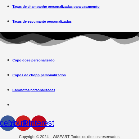
Taças de champanhe personalizadas para casamento
Taças de espumante personalizadas
Copo dose personalizado
Copos de chopp personalizados
Camisetas personalizadas
cebook
Youtube
Pinterest
Copyright © 2024 – WISEART. Todos os direitos reservados.