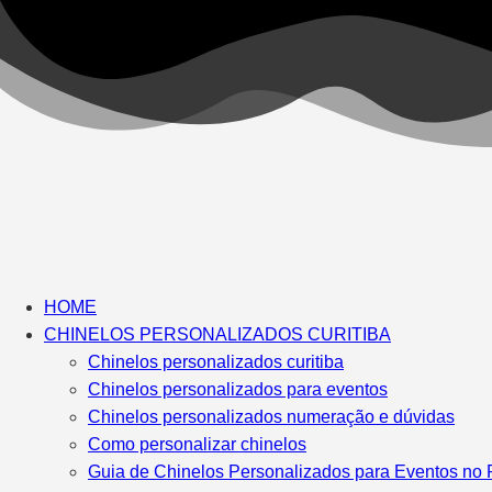
HOME
CHINELOS PERSONALIZADOS CURITIBA
Chinelos personalizados curitiba
Chinelos personalizados para eventos
Chinelos personalizados numeração e dúvidas
Como personalizar chinelos
Guia de Chinelos Personalizados para Eventos no 