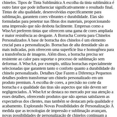
chinelos. Tipos de Tinta Sublimática A escolha da tinta sublimática é
outro fator que pode influenciar significativamente o resultado final.
Tintas de alta qualidade, desenvolvidas especificamente para
sublimação, garantem cores vibrantes e durabilidade. Elas são
formuladas para penetrar nas fibras dos materiais, proporcionando
uma impressão que não desbota facilmente. Empresas como a
WiseArt preferem tintas que oferecem uma gama de cores ampliada
e maior resistência ao desgaste. A Borracha Correta para Chinelos
Personalizados A base de borracha dos chinelos é um elemento
crucial para a personalização. Borrachas de alta densidade são as
mais indicadas, pois oferecem uma superfície lisa e homogênea para
a transferência de imagens. Além disso, a borracha precisa ser
resistente ao calor para suportar o processo de sublimação sem
deformar. A WiseArt, por exemplo, utiliza borrachas especialmente
selecionadas que garantem tanto o conforto quanto a durabilidade do
chinelo personalizado. Detalhes Que Fazem a Diferença Pequenos
detalhes podem transformar um chinelo personalizado em um
produto premium. A escolha de cores, a precisão no corte da
borracha e a qualidade das tiras são aspectos que não devem ser
negligenciados. A WiseArt se destaca no mercado por sua atenção a
esses detalhes, oferecendo produtos que não apenas satisfazem as
expectativas dos clientes, mas também se destacam pela qualidade e
acabamento. Explorando Novas Possibilidades de Personalização À
medida que as tecnologias de impressão e sublimação avançam,
novas possibilidades de personalização de chinelos continuam a