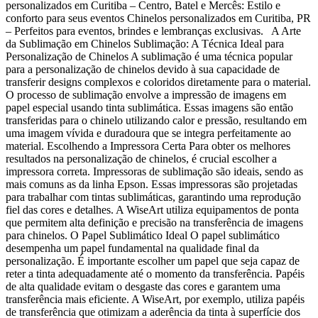
personalizados em Curitiba – Centro, Batel e Mercês: Estilo e
conforto para seus eventos Chinelos personalizados em Curitiba, PR
– Perfeitos para eventos, brindes e lembranças exclusivas. A Arte
da Sublimação em Chinelos Sublimação: A Técnica Ideal para
Personalização de Chinelos A sublimação é uma técnica popular
para a personalização de chinelos devido à sua capacidade de
transferir designs complexos e coloridos diretamente para o material.
O processo de sublimação envolve a impressão de imagens em
papel especial usando tinta sublimática. Essas imagens são então
transferidas para o chinelo utilizando calor e pressão, resultando em
uma imagem vívida e duradoura que se integra perfeitamente ao
material. Escolhendo a Impressora Certa Para obter os melhores
resultados na personalização de chinelos, é crucial escolher a
impressora correta. Impressoras de sublimação são ideais, sendo as
mais comuns as da linha Epson. Essas impressoras são projetadas
para trabalhar com tintas sublimáticas, garantindo uma reprodução
fiel das cores e detalhes. A WiseArt utiliza equipamentos de ponta
que permitem alta definição e precisão na transferência de imagens
para chinelos. O Papel Sublimático Ideal O papel sublimático
desempenha um papel fundamental na qualidade final da
personalização. É importante escolher um papel que seja capaz de
reter a tinta adequadamente até o momento da transferência. Papéis
de alta qualidade evitam o desgaste das cores e garantem uma
transferência mais eficiente. A WiseArt, por exemplo, utiliza papéis
de transferência que otimizam a aderência da tinta à superfície dos