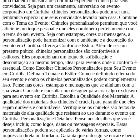
uma maneira fantástica de criar uma experiência única para seus
convidados. Seja para um casamento, aniversário ou evento
corporativo em Curitiba, chinelos personalizados podem ser uma
lembrança especial que seus convidados levarão para casa. Combine
com o Tema do Evento: Chinelos personalizados permitem que você
adicione um toque pessoal e que eles combinem perfeitamente com
o tema do seu evento. Seja com estampas, cores ou mensagens, a
personalização pode harmonizar com o ambiente e a decoração do
evento em Curitiba. Ofereça Conforto e Estilo: Além de ser um
presente prático, chinelos personalizados são confortáveis e
estilosos. Eles proporcionam um toque de sofisticação e
descontração ao mesmo tempo, ideal para eventos onde o conforto é
essencial. Como Escolher Chinelos Personalizados para Seu Evento
em Curitiba Defina o Tema e o Estilo: Comece definindo o tema do
seu evento e como os chinelos personalizados podem complementar
isso. Pense nas cores, estampas e mensagens que se alinham com a
sua visão. Considere consultar um designer para criar algo exclusivo
para seu evento em Curitiba. Escolha a Qualidade dos Materiais: A
qualidade dos materiais dos chinelos é crucial para garantir que eles
sejam duráveis e confortáveis. Verifique se os chinelos são feitos de
materiais de alta qualidade que resistam ao uso durante o evento em
Curitiba. Personalização e Detalhes: Pense nos detalhes que você
deseja incluir, como logos, datas ou mensagens especiais. Essas
personalizações podem ser aplicadas de várias formas, como
impressão direta ou bordado. Garanta que o design se encaixe bem