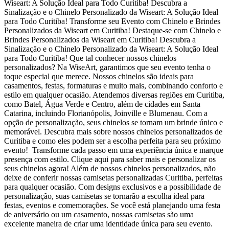
Wiseart: A Solução Ideal para Todo Curitiba! Descubra a
Sinalização e o Chinelo Personalizado da Wiseart: A Solução Ideal
para Todo Curitiba! Transforme seu Evento com Chinelo e Brindes
Personalizados da Wiseart em Curitiba! Destaque-se com Chinelo e
Brindes Personalizados da Wiseart em Curitiba! Descubra a
Sinalização e o Chinelo Personalizado da Wiseart: A Solução Ideal
para Todo Curitiba! Que tal conhecer nossos chinelos
personalizados? Na WiseArt, garantimos que seu evento tenha o
toque especial que merece. Nossos chinelos são ideais para
casamentos, festas, formaturas e muito mais, combinando conforto e
estilo em qualquer ocasião. Atendemos diversas regiões em Curitiba,
como Batel, Água Verde e Centro, além de cidades em Santa
Catarina, incluindo Florianópolis, Joinville e Blumenau. Com a
opção de personalização, seus chinelos se tornam um brinde único e
memorável. Descubra mais sobre nossos chinelos personalizados de
Curitiba e como eles podem ser a escolha perfeita para seu próximo
evento! Transforme cada passo em uma experiência única e marque
presença com estilo. Clique aqui para saber mais e personalizar os
seus chinelos agora! Além de nossos chinelos personalizados, não
deixe de conferir nossas camisetas personalizadas Curitiba, perfeitas
para qualquer ocasião. Com designs exclusivos e a possibilidade de
personalização, suas camisetas se tornarão a escolha ideal para
festas, eventos e comemorações. Se você está planejando uma festa
de aniversário ou um casamento, nossas camisetas são uma
excelente maneira de criar uma identidade única para seu evento.