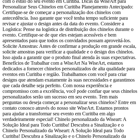
com o estilo do seu evento em Curitiba. Dicas da WiseArt para
Personalizar Seus Chinelos em Curitiba Planejamento Antecipado:
Certifique-se de começar a personalização dos chinelos com
antecedência. Isso garante que você tenha tempo suficiente para
revisar e ajustar o design antes da data do evento. Considere a
Logística: Pense na logística de distribuição dos chinelos durante o
evento. Certifique-se de que eles estejam acessíveis e bem
apresentados para que todos os convidados possam aproveitá-los.
Solicite Amostras: Antes de confirmar a produção em grande escala,
solicite amostras para verificar a qualidade e o design dos chinelos.
Isso ajuda a garantir que o produto final atenda às suas expectativas.
Benefícios de Trabalhar com a WiseArt Na WiseArt, estamos
dedicados a fornecer chinelos personalizados de alta qualidade para
eventos em Curitiba e região. Trabalhamos com você para criar
designs que atendam exatamente às suas necessidades e garantimos
que cada detalhe seja perfeito. Com nossa experiência e
compromisso com a excelência, você pode confiar que seus chinelos
personalizados serão um sucesso em seu evento. Tem mais
perguntas ou deseja começar a personalizar seus chinelos? Entre em
contato conosco através do nosso site WiseArt. Estamos prontos
para ajudar a transformar seu evento em Curitiba em algo
verdadeiramente especial! Chinelo personalizado da Wiseart: A
Solução Ideal para Todo Curitiba! Descubra a Sinalização e o
Chinelo Personalizado da Wiseart: A Solução Ideal para Todo
Curitiba! Descubra a Sinalização e o Chinelo Personalizado da