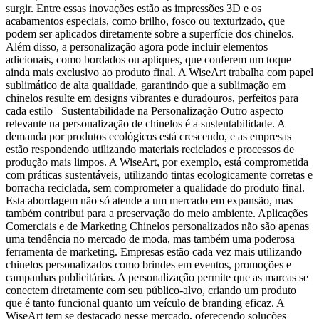
surgir. Entre essas inovações estão as impressões 3D e os
acabamentos especiais, como brilho, fosco ou texturizado, que
podem ser aplicados diretamente sobre a superfície dos chinelos.
Além disso, a personalização agora pode incluir elementos
adicionais, como bordados ou apliques, que conferem um toque
ainda mais exclusivo ao produto final. A WiseArt trabalha com papel
sublimático de alta qualidade, garantindo que a sublimação em
chinelos resulte em designs vibrantes e duradouros, perfeitos para
cada estilo Sustentabilidade na Personalização Outro aspecto
relevante na personalização de chinelos é a sustentabilidade. A
demanda por produtos ecológicos está crescendo, e as empresas
estão respondendo utilizando materiais reciclados e processos de
produção mais limpos. A WiseArt, por exemplo, está comprometida
com práticas sustentáveis, utilizando tintas ecologicamente corretas e
borracha reciclada, sem comprometer a qualidade do produto final.
Esta abordagem não só atende a um mercado em expansão, mas
também contribui para a preservação do meio ambiente. Aplicações
Comerciais e de Marketing Chinelos personalizados não são apenas
uma tendência no mercado de moda, mas também uma poderosa
ferramenta de marketing. Empresas estão cada vez mais utilizando
chinelos personalizados como brindes em eventos, promoções e
campanhas publicitárias. A personalização permite que as marcas se
conectem diretamente com seu público-alvo, criando um produto
que é tanto funcional quanto um veículo de branding eficaz. A
WiseArt tem se destacado nesse mercado, oferecendo soluções